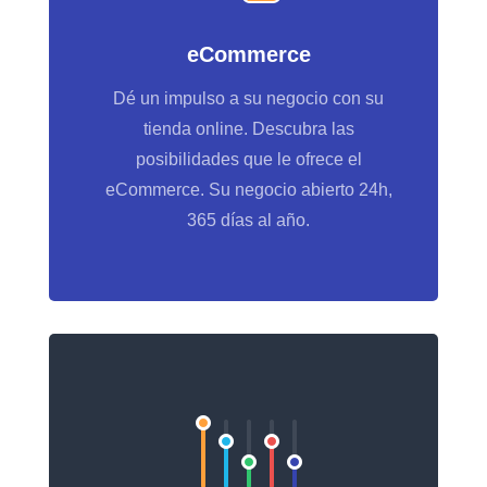
eCommerce
Dé un impulso a su negocio con su
tienda online. Descubra las
posibilidades que le ofrece el
eCommerce. Su negocio abierto 24h,
365 días al año.