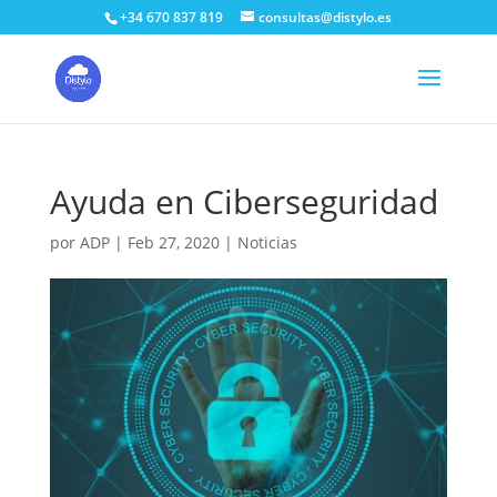
+34 670 837 819
consultas@distylo.es
Ayuda en Ciberseguridad
por
ADP
|
Feb 27, 2020
|
Noticias